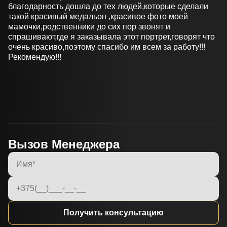
мельчайших подробностей . Всё выполнили в сроки .
По стоимости могу сказать одно : мы съездили в три
места , в двух было приблизительно одинаково, а в
третем была разница с Гранит Делюкс в 800
долларов(дороже) . Нам всё понравилось !!! Спасибо
за работу !!!
Вызов Менеджера
Получить консультацию